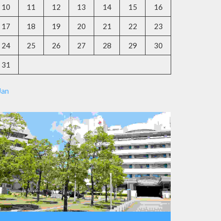
10
11
12
13
14
15
16
17
18
19
20
21
22
23
24
25
26
27
28
29
30
31
Jan