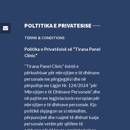
POLTITIKA E PRIVATESISE
TERMS & CONDITIONS
Politika e Privatësisë së “Tirana Panel
Clinic”
“Tirana Panel Clinic” është e
përkushtuar për mbrojtjen e të dhënave
personale me përgjegjësi dhe në
përputhje me Ligjin Nr. 124/2024 “për
Mbrojtjen e të Dhënave Personale”, dhe
në pajtim me legjislacionin evropian për
mbrojtjen e të dhënave personale. Kjo
politikë shpjegon se si mbledhim,
përpunojmë dhe ruajmë të dhënat tuaja
personale vetëm për qëllime të