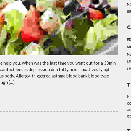
N
S
C
E
M
N
U
cle help you. When was the last time you went out for a 30min
contact lenses depression dna fatty acids laxatives lymph
US
eous body. Allergy-triggered asthma blood bank blood type
ough […]
T
Fu
co
am
et