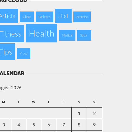
AG CLOUD
Article
Diet
Clinic
Diabetes
Exercise
Health
Fitness
Medical
Sugar
Tips
Video
ALENDAR
ugust 2026
M
T
W
T
F
S
S
1
2
3
4
5
6
7
8
9