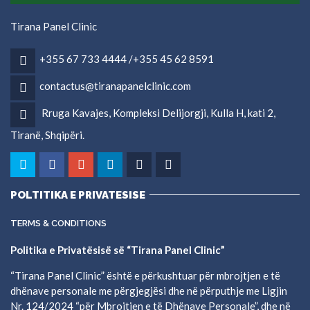
Tirana Panel Clinic
+355 67 733 4444 /+355 45 62 8591
contactus@tiranapanelclinic.com
Rruga Kavajes, Kompleksi Delijorgji, Kulla H, kati 2,
Tiranë, Shqipëri.
POLTITIKA E PRIVATESISE
TERMS & CONDITIONS
Politika e Privatësisë së “Tirana Panel Clinic”
“Tirana Panel Clinic” është e përkushtuar për mbrojtjen e të
dhënave personale me përgjegjësi dhe në përputhje me Ligjin
Nr. 124/2024 “për Mbrojtjen e të Dhënave Personale”, dhe në